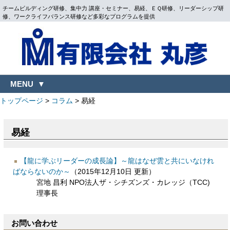
チームビルディング研修、集中力 講座・セミナー、易経、ＥＱ研修、リーダーシップ研
修、ワークライフバランス研修など多彩なプログラムを提供
MENU
トップページ
>
コラム
>
易経
易経
【龍に学ぶリーダーの成長論】～龍はなぜ雲と共にいなけれ
ばならないのか～
（2015年12月10日 更新）
宮地 昌利 NPO法人ザ・シチズンズ・カレッジ（TCC)
理事長
お問い合わせ