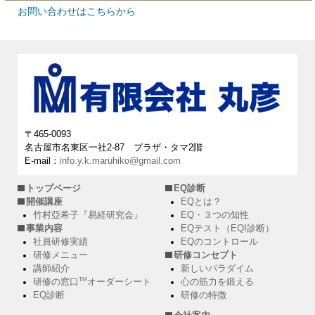
お問い合わせはこちらから
〒465-0093
名古屋市名東区一社2-87 プラザ・タマ2階
E-mail：
info.y.k.maruhiko@gmail.com
トップページ
EQ診断
開催講座
EQとは？
竹村亞希子『易経研究会』
EQ・３つの知性
事業内容
EQテスト（EQI診断）
社員研修実績
EQのコントロール
研修メニュー
研修コンセプト
講師紹介
新しいパラダイム
TM
心の筋力を鍛える
研修の窓口
オーダーシート
研修の特徴
EQ診断